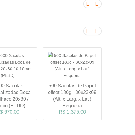
00 Sacolas
500 Sacolas de Papel
1.000
alizadas Boca
offset 180g - 30x23x09
Personal
lhaço 20x30 /
(Alt. x Larg. x Lat.)
de Palha
0mm (PEBD)
Pequena
0,13m
$ 670,00
R$ 1.375,00
R$ 