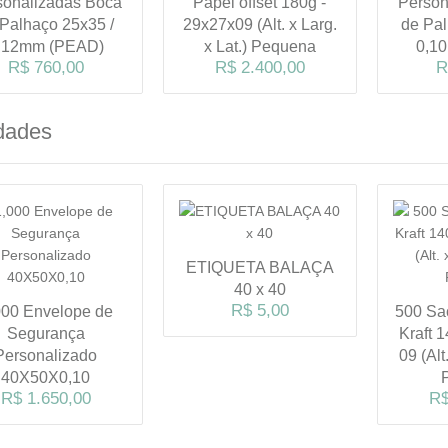
sonalizadas Boca
Papel offset 180g -
Person
 Palhaço 25x35 /
29x27x09 (Alt. x Larg.
de Pal
,12mm (PEAD)
x Lat.) Pequena
0,1
R$ 760,00
R$ 2.400,00
R
dades
ETIQUETA BALAÇA
40 x 40
R$ 5,00
000 Envelope de
500 Sa
Segurança
Kraft 1
Personalizado
09 (Alt
40X50X0,10
R$ 1.650,00
R$