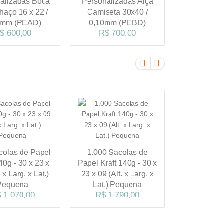
alizadas Boca
Personalizadas Alça
Fita 27x
haço 16 x 22 /
Camiseta 30x40 /
(P
R$ 
0mm (PEAD)
0,10mm (PEBD)
$ 600,00
R$ 700,00
colas de Papel
1.000 Sacolas de
1.000 S
40g - 30 x 23 x
Papel Kraft 140g - 30 x
Papel Du
. x Larg. x Lat.)
23 x 09 (Alt. x Larg. x
24x23x09 (
Pequena
Lat.) Pequena
x Lat.
 1.070,00
R$ 1.790,00
R$ 2